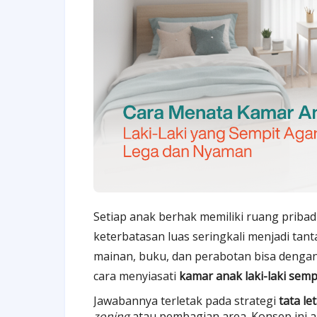
Setiap anak berhak memiliki ruang priba
keterbatasan luas seringkali menjadi ta
mainan, buku, dan perabotan bisa dengan
cara menyiasati
kamar anak laki-laki semp
Jawabannya terletak pada strategi
tata l
zoning
atau pembagian area. Konsep ini