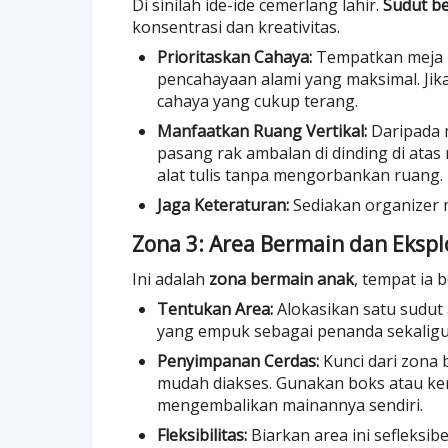
Di sinilah ide-ide cemerlang lahir.
Sudut be
konsentrasi dan kreativitas.
Prioritaskan Cahaya:
Tempatkan meja b
pencahayaan alami yang maksimal. Ji
cahaya yang cukup terang.
Manfaatkan Ruang Vertikal:
Daripada 
pasang rak ambalan di dinding di atas
alat tulis tanpa mengorbankan ruang.
Jaga Keteraturan:
Sediakan organizer me
Zona 3: Area Bermain dan Ekspl
Ini adalah
zona bermain anak
, tempat ia 
Tentukan Area:
Alokasikan satu sudut
yang empuk sebagai penanda sekaligu
Penyimpanan Cerdas:
Kunci dari zona 
mudah diakses. Gunakan boks atau ke
mengembalikan mainannya sendiri.
Fleksibilitas:
Biarkan area ini sefleksib