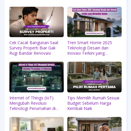
Cek Cacat Bangunan Saat
Tren Smart Home 2025
Survey Properti Biar Gak
Teknologi Desain dan
Rugi Bandar Renovasi
Inovasi Terkini yang
Mengubah Hunian
Internet of Things (IoT)
Tips Memilih Rumah Sesuai
Mengubah Revolusi
Budget Sebelum Harga
Teknologi Perumahan di
Kembali Naik
Indonesia