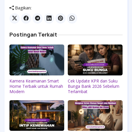
Bagikan:
Postingan Terkait
Kamera Keamanan Smart
Cek Update KPR dan Suku
Home Terbaik untuk Rumah
Bunga Bank 2026 Sebelum
Modern
Terlambat