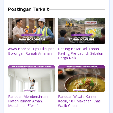
Postingan Terkait
Awas Boncos! Tips Pilih Jasa
Untung Besar Beli Tanah
Borongan Rumah Amanah
Kavling Pre-Launch Sebelum
Harga Naik
Panduan Membersihkan
Panduan Wisata Kuliner
Plafon Rumah Aman,
Kediri, 10+ Makanan Khas
Mudah dan Efektif
Wajib Coba