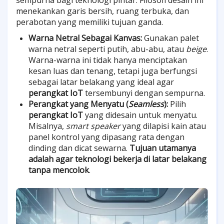
sempurna bagi teknologi pintar. Filosofi desain ini
menekankan garis bersih, ruang terbuka, dan
perabotan yang memiliki tujuan ganda.
Warna Netral Sebagai Kanvas:
Gunakan palet
warna netral seperti putih, abu-abu, atau
beige
.
Warna-warna ini tidak hanya menciptakan
kesan luas dan tenang, tetapi juga berfungsi
sebagai latar belakang yang ideal agar
perangkat IoT
tersembunyi dengan sempurna.
Perangkat yang Menyatu (
Seamless
):
Pilih
perangkat IoT
yang didesain untuk menyatu.
Misalnya,
smart speaker
yang dilapisi kain atau
panel kontrol yang dipasang rata dengan
dinding dan dicat sewarna.
Tujuan utamanya
adalah agar teknologi bekerja di latar belakang
tanpa mencolok
.