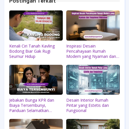
Postingan Terkait
Kenali Ciri Tanah Kavling
Inspirasi Desain
Bodong Biar Gak Rugi
Pencahayaan Rumah
Seumur Hidup
Modern yang Nyaman dan
Fungsional Maksimal
Jebakan Bunga KPR dan
Desain Interior Rumah
Biaya Tersembunyi,
Pintar yang Estetis dan
Panduan Selamatkan
Fungsional
Dompetmu