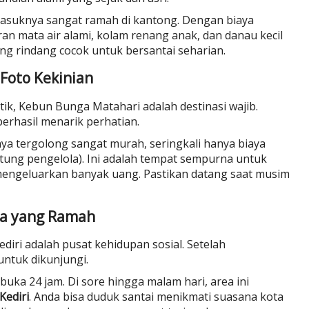
asuknya sangat ramah di kantong. Dengan biaya
an mata air alami, kolam renang anak, dan danau kecil
g rindang cocok untuk bersantai seharian.
Foto Kekinian
ik, Kebun Bunga Matahari adalah destinasi wajib.
erhasil menarik perhatian.
a tergolong sangat murah, seringkali hanya biaya
ntung pengelola). Ini adalah tempat sempurna untuk
mengeluarkan banyak uang. Pastikan datang saat musim
ota yang Ramah
Kediri adalah pusat kehidupan sosial. Setelah
 untuk dikunjungi.
buka 24 jam. Di sore hingga malam hari, area ini
Kediri
. Anda bisa duduk santai menikmati suasana kota