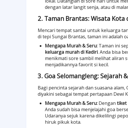
lokal. Datanglah di sore hari untuk 
dengan latar langit senja, atau di m
2. Taman Brantas: Wisata Kota 
Mencari tempat santai untuk keluarga ta
di tepi Sungai Brantas, taman ini adalah o
Mengapa Murah & Seru:
Taman ini sep
keluarga murah di Kediri
. Anda bisa be
menikmati sore sambil melihat aliran s
menjadikannya favorit si kecil.
3. Goa Selomangleng: Sejarah 
Bagi pencinta sejarah dan suasana alam,
diyakini sebagai tempat pertapaan Dewi Kil
Mengapa Murah & Seru:
Dengan
tike
Anda sudah bisa menjelajahi goa berse
Udaranya sejuk karena dikelilingi pe
hiruk pikuk kota.