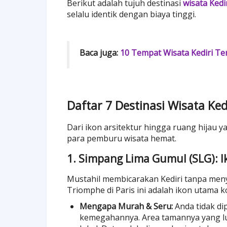
Berikut adalah tujuh destinasi
wisata Kedi
selalu identik dengan biaya tinggi.
Baca juga:
10 Tempat Wisata Kediri Te
Daftar 7 Destinasi Wisata Ke
Dari ikon arsitektur hingga ruang hijau 
para pemburu wisata hemat.
1. Simpang Lima Gumul (SLG): Ik
Mustahil membicarakan Kediri tanpa men
Triomphe di Paris ini adalah ikon utama k
Mengapa Murah & Seru:
Anda tidak di
kemegahannya. Area tamannya yang l