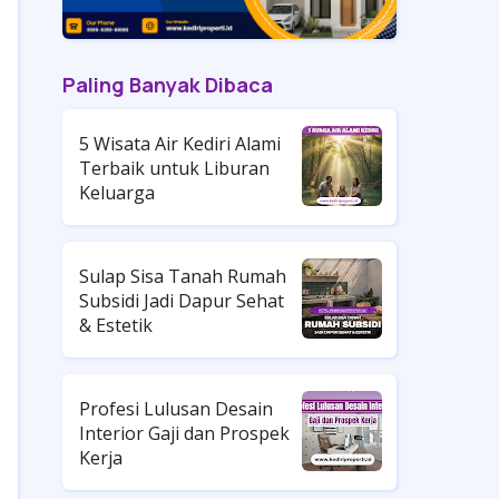
Paling Banyak Dibaca
5 Wisata Air Kediri Alami
Terbaik untuk Liburan
Keluarga
Sulap Sisa Tanah Rumah
Subsidi Jadi Dapur Sehat
& Estetik
Profesi Lulusan Desain
Interior Gaji dan Prospek
Kerja