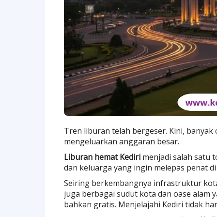
Tren liburan telah bergeser. Kini, bany
mengeluarkan anggaran besar.
Liburan hemat Kediri
menjadi salah satu t
dan keluarga yang ingin melepas penat di
Seiring berkembangnya infrastruktur kota,
juga berbagai sudut kota dan oase alam y
bahkan gratis. Menjelajahi Kediri tidak ha