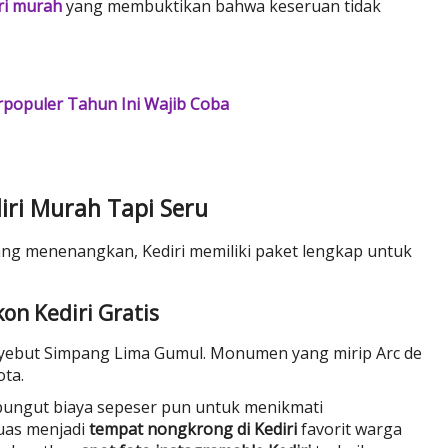
ri murah
yang membuktikan bahwa keseruan tidak
rpopuler Tahun Ini Wajib Coba
diri Murah Tapi Seru
yang menenangkan, Kediri memiliki paket lengkap untuk
on Kediri Gratis
yebut Simpang Lima Gumul. Monumen yang mirip Arc de
ota.
pungut biaya sepeser pun untuk menikmati
uas menjadi
tempat nongkrong di Kediri
favorit warga