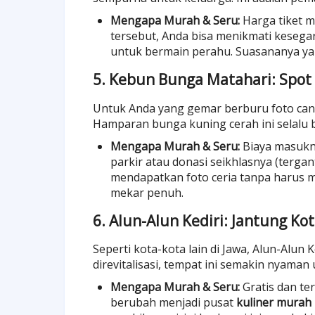
Mengapa Murah & Seru:
Harga tiket m
tersebut, Anda bisa menikmati kesegar
untuk bermain perahu. Suasananya yan
5. Kebun Bunga Matahari: Spot 
Untuk Anda yang gemar berburu foto cant
Hamparan bunga kuning cerah ini selalu b
Mengapa Murah & Seru:
Biaya masukny
parkir atau donasi seikhlasnya (terga
mendapatkan foto ceria tanpa harus 
mekar penuh.
6. Alun-Alun Kediri: Jantung K
Seperti kota-kota lain di Jawa, Alun-Alun 
direvitalisasi, tempat ini semakin nyaman
Mengapa Murah & Seru:
Gratis dan ter
berubah menjadi pusat
kuliner murah 