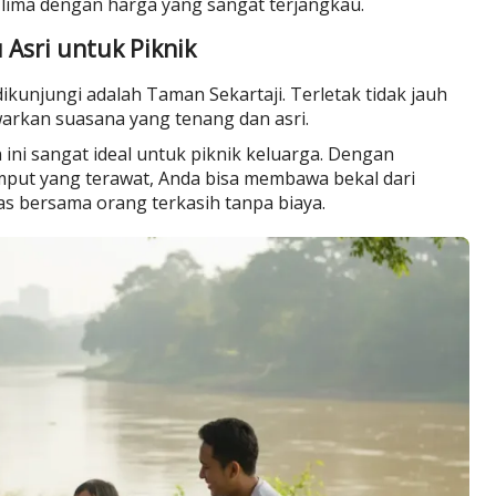
i lima dengan harga yang sangat terjangkau.
 Asri untuk Piknik
dikunjungi adalah Taman Sekartaji. Terletak tidak jauh
warkan suasana yang tenang dan asri.
 ini sangat ideal untuk piknik keluarga. Dengan
put yang terawat, Anda bisa membawa bekal dari
s bersama orang terkasih tanpa biaya.