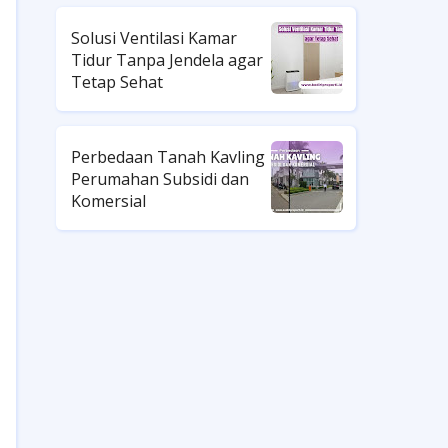
Solusi Ventilasi Kamar
Tidur Tanpa Jendela agar
Tetap Sehat
Perbedaan Tanah Kavling
Perumahan Subsidi dan
Komersial