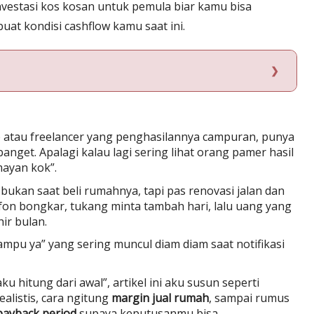
nvestasi kos kosan untuk pemula biar kamu bisa
at kondisi cashflow kamu saat ini.
p atau freelancer yang penghasilannya campuran, punya
banget. Apalagi kalau lagi sering lihat orang pamer hasil
mayan kok”.
ukan saat beli rumahnya, tapi pas renovasi jalan dan
fon bongkar, tukang minta tambah hari, lalu uang yang
hir bulan.
ampu ya” yang sering muncul diam diam saat notifikasi
u hitung dari awal”, artikel ini aku susun seperti
alistis, cara ngitung
margin jual rumah
, sampai rumus
payback period
supaya keputusanmu bisa