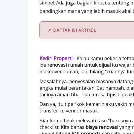
simpel. Ada juga bagian khusus tentang i
bandingkan mana yang lebih masuk akal bu
📌 DAFTAR ISI ARTIKEL
Kediri Properti
- Kalau kamu pekerja teta
ide
renovasi rumah untuk dijual
itu wajar 
makeover rumah, lalu bilang “cuannya lu
Masalahnya, penyesalan biasanya datang b
angka mulai berantakan. Cat nambah, pla
tadinya aman tiba-tiba terasa tipis tiap ak
Dan ya, itu tipe “kok kemarin aku yakin m
transfer ke vendor masuk.
Biar kamu tidak melewati fase “harusnya ak
checklist. Kita bahas
biaya renovasi
yang re
simpel
hitung ROI properti
,
cap rate
, dan