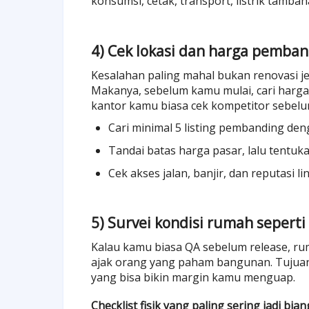
konsumsi, cetak, transport, listrik tambaha
4) Cek lokasi dan harga pemba
Kesalahan paling mahal bukan renovasi jele
Makanya, sebelum kamu mulai, cari harga j
kantor kamu biasa cek kompetitor sebelum 
Cari minimal 5 listing pembanding den
Tandai batas harga pasar, lalu tentukan
Cek akses jalan, banjir, dan reputasi l
5) Survei kondisi rumah seperti
Kalau kamu biasa QA sebelum release, ruma
ajak orang yang paham bangunan. Tujuanny
yang bisa bikin margin kamu menguap.
Checklist fisik yang paling sering jadi bian