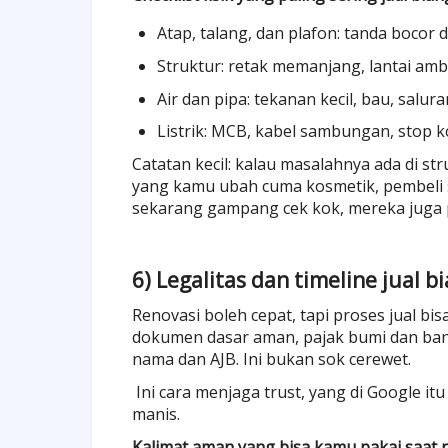
Atap, talang, dan plafon: tanda bocor
Struktur: retak memanjang, lantai amb
Air dan pipa: tekanan kecil, bau, salu
Listrik: MCB, kabel sambungan, stop 
Catatan kecil: kalau masalahnya ada di str
yang kamu ubah cuma kosmetik, pembeli 
sekarang gampang cek kok, mereka juga pu
6) Legalitas dan timeline jual b
Renovasi boleh cepat, tapi proses jual bis
dokumen dasar aman, pajak bumi dan ban
nama dan AJB. Ini bukan sok cerewet.
Ini cara menjaga trust, yang di Google it
manis.
Kalimat aman yang bisa kamu pakai saat n