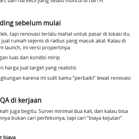
n, dan hal kecil yang selalu muncul di hari H.
nding sebelum mulai
k, tapi renovasi terlalu mahal untuk pasar di lokasi itu.
ual rumah sejenis di radius yang masuk akal. Kalau di
launch, ini versi propertinya.
gan luas dan kondisi mirip
 harga jual target yang realistis
ingkungan karena ini sulit kamu “perbaiki” lewat renovasi
 QA di kerjaan
h juga begitu. Survei minimal dua kali, dan kalau bisa
a bukan cari perfeksinya, tapi cari “biaya kejutan”
g biaya